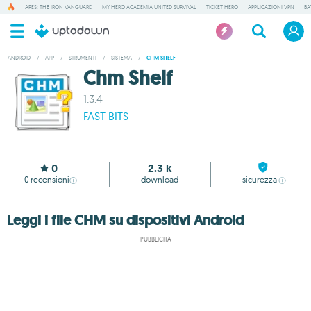
ARES: THE IRON VANGUARD
MY HERO ACADEMIA UNITED SURVIVAL
TICKET HERO
APPLICAZIONI VPN
BA
ANDROID
/
APP
/
STRUMENTI
/
SISTEMA
/
CHM SHELF
Chm Shelf
1.3.4
FAST BITS
0
2.3 k
0
recensioni
download
sicurezza
Leggi i file CHM su dispositivi Android
PUBBLICITÀ