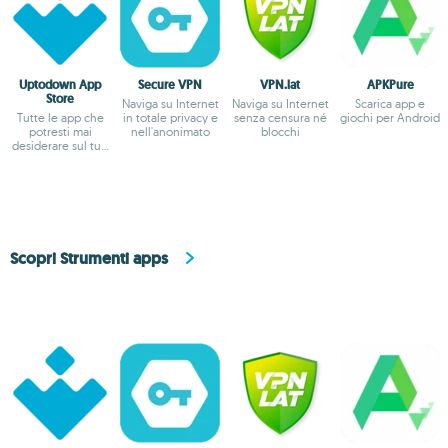
Uptodown App
Secure VPN
VPN.lat
APKPure
Store
Naviga su Internet
Naviga su Internet
Scarica app e
Tutte le app che
in totale privacy e
senza censura né
giochi per Android
potresti mai
nell'anonimato
blocchi
desiderare sul tuo
Android
Scopri Strumenti apps