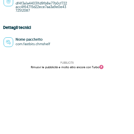
df4f3a1a44031fd9fb8e77b0cf722
acc4f64715d22ece7aa3a9e0e43
72512087
Dettagli tecnici
Nome pacchetto
com.fastbits.chmshelf
PUBBLICITÀ
Rimuovi le pubblicità e molto altro ancora con Turbo