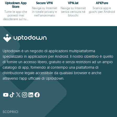
Uptodown App
Secure VPN
VPN.lat
APKPure
Store
Naviga su Internet
Naviga su Internet
Scarica app e
Tutte le app che
in totale privacy e
senza censura né
giochi per Android
potresti mai
nell'anonimato
blocchi
desiderare sul tuo
Android
Uptodown è un negozio di applicazioni multipiattaforma
specializzato in applicazioni per Android. Il nostro obiettivo è quello
di fornire un accesso libero, gratuito e senza restrizioni ad un ampio
catalogo di app, fornendo al contempo una piattaforma di
distribuzione legale accessibile da qualsiasi browser e anche
attraverso l'app ufficiale di Uptodown.
SCOPRICI