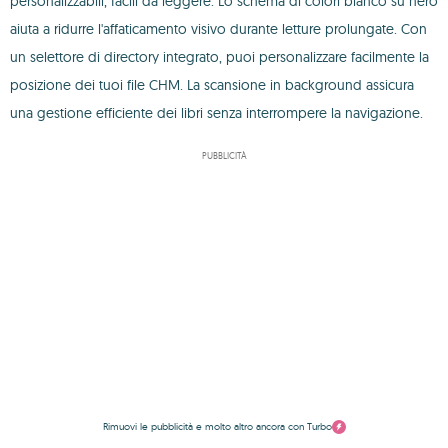
personalizzabili, facili da leggere. Lo schema di colori bianco su nero
aiuta a ridurre l'affaticamento visivo durante letture prolungate. Con
un selettore di directory integrato, puoi personalizzare facilmente la
posizione dei tuoi file CHM. La scansione in background assicura
una gestione efficiente dei libri senza interrompere la navigazione.
PUBBLICITÀ
Rimuovi le pubblicità e molto altro ancora con Turbo