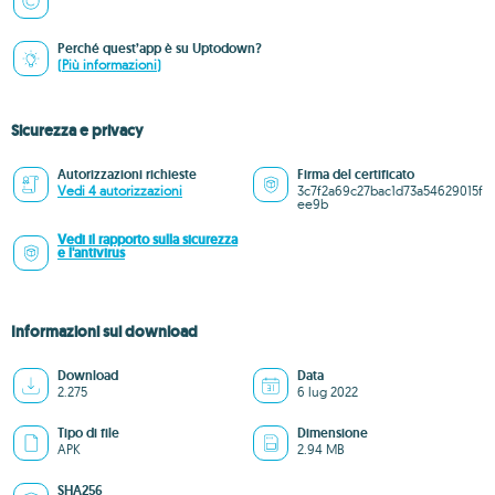
Perché quest’app è su Uptodown?
(Più informazioni)
Sicurezza e privacy
Autorizzazioni richieste
Firma del certificato
Vedi 4 autorizzazioni
3c7f2a69c27bac1d73a54629015f
ee9b
Vedi il rapporto sulla sicurezza
e l'antivirus
Informazioni sul download
Download
Data
2.275
6 lug 2022
Tipo di file
Dimensione
APK
2.94 MB
SHA256